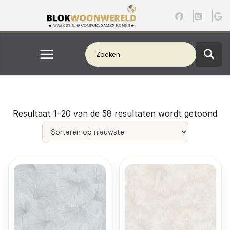
Ga
naar
de
inhoud
G
Resultaat 1–20 van de 58 resultaten wordt getoond
e
s
o
r
t
e
e
r