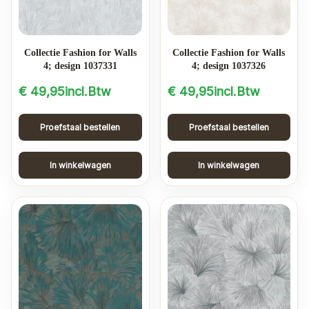
d
o
p
Collectie Fashion for Walls
Collectie Fashion for Walls
n
4; design 1037331
4; design 1037326
i
€
49,95
incl.Btw
€
49,95
incl.Btw
e
u
Proefstaal bestellen
Proefstaal bestellen
w
s
In winkelwagen
In winkelwagen
t
e