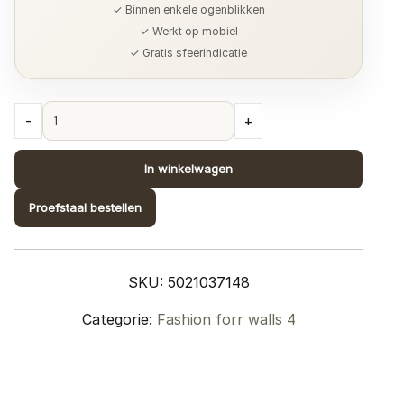
✓ Binnen enkele ogenblikken
✓ Werkt op mobiel
✓ Gratis sfeerindicatie
Collectie
-
+
Fashion
for
In winkelwagen
Walls
4;
Proefstaal bestellen
design
1037148
quantity
SKU:
5021037148
Categorie:
Fashion forr walls 4