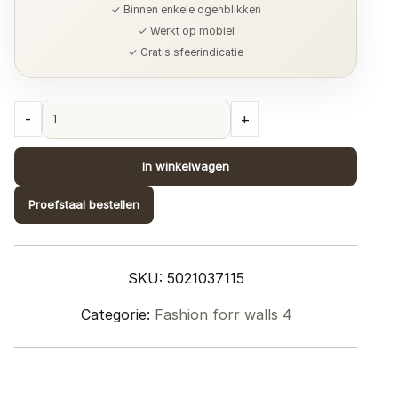
✓ Binnen enkele ogenblikken
✓ Werkt op mobiel
✓ Gratis sfeerindicatie
Collectie
-
+
Fashion
for
In winkelwagen
Walls
4;
Proefstaal bestellen
design
1037115
quantity
SKU:
5021037115
Categorie:
Fashion forr walls 4