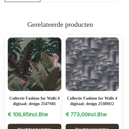
Gerelateerde producten
Collectie Fashion for Walls 4
Collectie Fashion for Walls 4
digitaal; design 2547N81
digitaal; design 2538M12
€
109,95
incl.Btw
€
773,00
incl.Btw