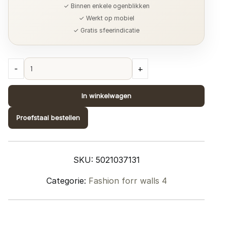
✓ Binnen enkele ogenblikken
✓ Werkt op mobiel
✓ Gratis sfeerindicatie
Collectie
-
+
Fashion
for
In winkelwagen
Walls
4;
Proefstaal bestellen
design
1037131
quantity
SKU:
5021037131
Categorie:
Fashion forr walls 4