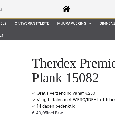
st
GELS
ONTWERP/STYLISTE
MUURAFWERING
BINNEN
NS
Therdex Premi
Plank 15082
✓
Gratis verzending vanaf €250
✓
Veilig betalen met WERO/IDEAL of Klar
✓
14 dagen bedenktijd
incl.Btw
€
49,95