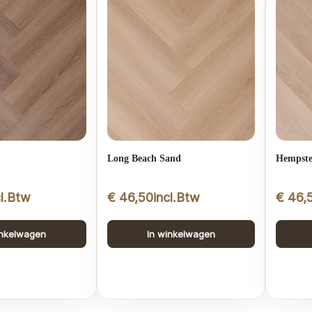
Long Beach Sand
Hempste
cl.Btw
€
46,50
incl.Btw
€
46,
inkelwagen
In winkelwagen