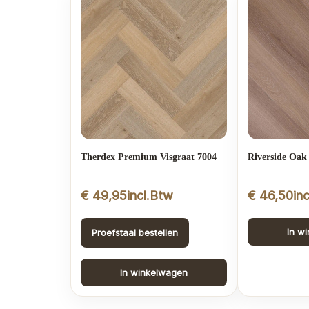
Therdex Premium Visgraat 7004
Riverside Oak
€
49,95
incl.Btw
€
46,50
in
In w
Proefstaal bestellen
In winkelwagen