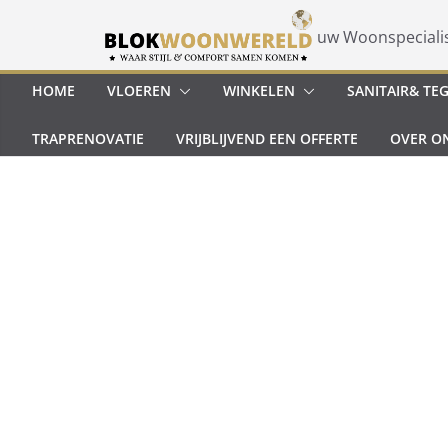
Ga
naar
uw Woonspeciali
de
inhoud
HOME
VLOEREN
WINKELEN
SANITAIR& TE
TRAPRENOVATIE
VRIJBLIJVEND EEN OFFERTE
OVER O