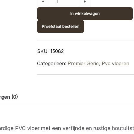
-
+
Premier
Plank
In winkelwagen
15082
Proefstaal bestellen
quantity
SKU:
15082
Categorieën:
Premier Serie
,
Pvc vloeren
ngen (0)
dige PVC vloer met een verfijnde en rustige houtuitst