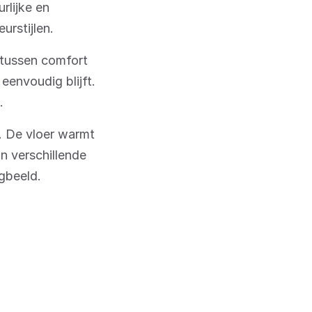
rlijke en
urstijlen.
 tussen comfort
eenvoudig blijft.
.
. De vloer warmt
n verschillende
egbeeld.