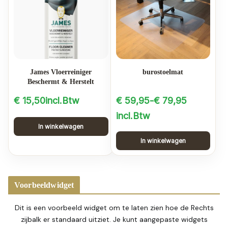
James Vloerreiniger
burostoelmat
Beschermt & Herstelt
€
15,50
incl.Btw
€
59,95
-
€
79,95
Prijsklasse:
incl.Btw
In winkelwagen
€ 59,95
In winkelwagen
tot
Dit
€ 79,95
product
heeft
Voorbeeldwidget
meerdere
variaties.
Dit is een voorbeeld widget om te laten zien hoe de Rechts
Deze
zijbalk er standaard uitziet. Je kunt aangepaste widgets