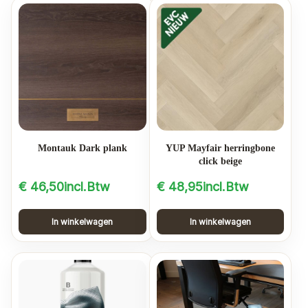
Montauk Dark plank
YUP Mayfair herringbone
click beige
€
46,50
incl.Btw
€
48,95
incl.Btw
In winkelwagen
In winkelwagen