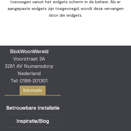
toevoegen vanuit het widgets scherm in de beheer. Als er
optie
aangepaste widgets zijn toegevoegd, wordt deze vervangen
kan
door die widgets.
gekozen
worden
op
de
productpagina
BlokWoonWereld
Voorstraat 3A
3281 AV Numansdorp
Nederland
Tel: 0186-201301
Informatie
Betrouwbare Installatie
Inspiratie/Blog