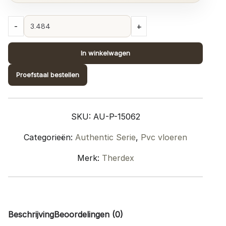
Therdex
-
+
Authentic
Plank
In winkelwagen
PVC
–
Proefstaal bestellen
15062
quantity
SKU:
AU-P-15062
Categorieën:
Authentic Serie
,
Pvc vloeren
Merk:
Therdex
Beschrijving
Beoordelingen (0)