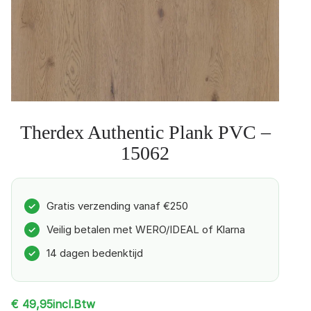
Therdex Authentic Plank PVC –
15062
Gratis verzending vanaf €250
✓
Veilig betalen met WERO/IDEAL of Klarna
✓
14 dagen bedenktijd
✓
incl.Btw
€
49,95