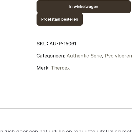
Plank
In winkelwagen
PVC
Proefstaal bestellen
–
15061
quantity
SKU:
AU-P-15061
Categorieën:
Authentic Serie
,
Pvc vloeren
Merk:
Therdex
zich door een natuurlijke en robuuste uitstraling met