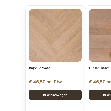
Bayville Wood
Gibson Beach 
€
46,50
incl.Btw
€
46,50
in
In winkelwagen
In w