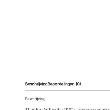
Beschrijving
Beoordelingen (0)
Beschrijving
Therdex Authentic PVC vloeren kenmerken 