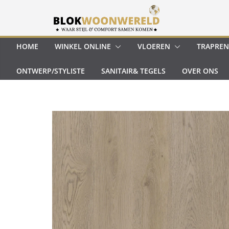
Ga
naar
de
inhoud
HOME
WINKEL ONLINE
VLOEREN
TRAPREN
ONTWERP/STYLISTE
SANITAIR& TEGELS
OVER ONS