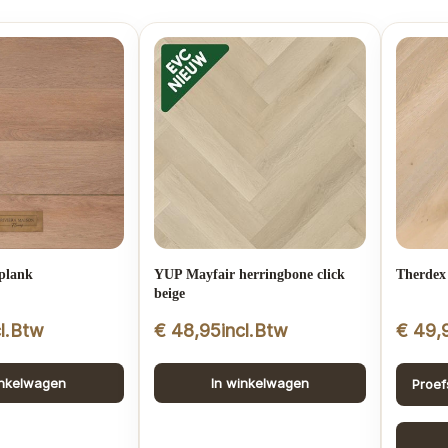
plank
YUP Mayfair herringbone click
Therdex
beige
cl.Btw
€
48,95
incl.Btw
€
49,
inkelwagen
In winkelwagen
Proef