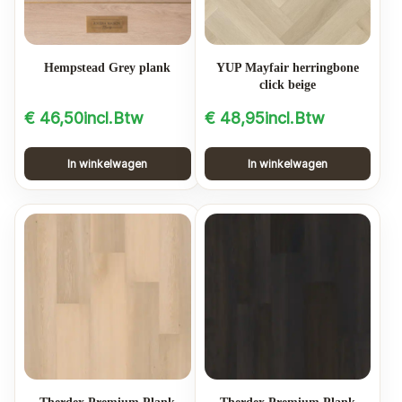
Hempstead Grey plank
YUP Mayfair herringbone
click beige
€
46,50
incl.Btw
€
48,95
incl.Btw
In winkelwagen
In winkelwagen