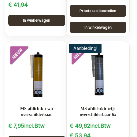
Oorspronkelijke
Huidige
€
41,94
Proefstaal bestellen
prijs
prijs
In winkelwagen
was:
is:
In winkelwagen
€ 41,94.
€ 39,84.
Aanbieding!
MS afdichtkit wit
MS afdichtkit trijs
overschilderbaar
overschilderbaar 6x
€
7,95
incl.Btw
€
49,62
incl.Btw
Oorspronkelijke
Huidige
€
53,94