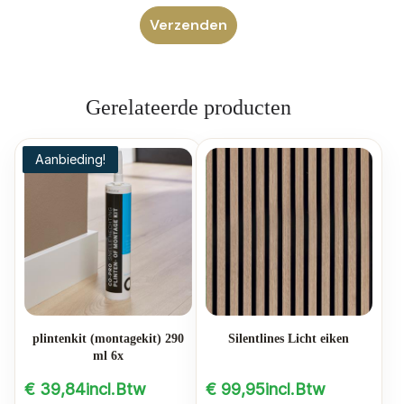
Gerelateerde producten
Aanbieding!
plintenkit (montagekit) 290
Silentlines Licht eiken
ml 6x
€
39,84
incl.Btw
€
99,95
incl.Btw