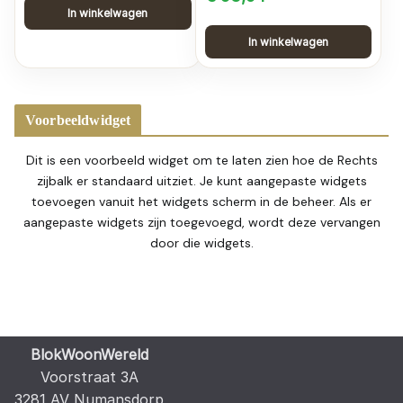
In winkelwagen
prijs
prijs
In winkelwagen
was:
is:
€ 53,94.
€ 49,62.
Voorbeeldwidget
Dit is een voorbeeld widget om te laten zien hoe de Rechts
zijbalk er standaard uitziet. Je kunt aangepaste widgets
toevoegen vanuit het widgets scherm in de beheer. Als er
aangepaste widgets zijn toegevoegd, wordt deze vervangen
door die widgets.
BlokWoonWereld
Voorstraat 3A
3281 AV Numansdorp