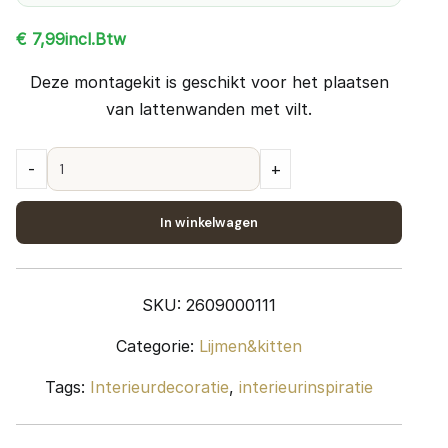
incl.Btw
€
7,99
Deze montagekit is geschikt voor het plaatsen
van lattenwanden met vilt.
Silentlines
-
+
montagekit
quantity
In winkelwagen
SKU:
2609000111
Categorie:
Lijmen&kitten
Tags:
Interieurdecoratie
,
interieurinspiratie