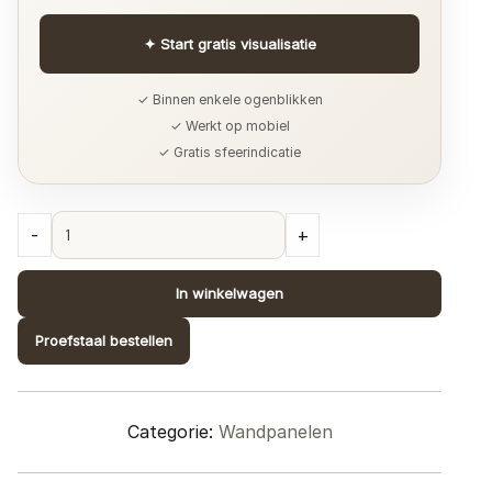
✦
Start gratis visualisatie
✓ Binnen enkele ogenblikken
✓ Werkt op mobiel
✓ Gratis sfeerindicatie
Torino
-
+
touch
paneel
In winkelwagen
grijs
marmer
Proefstaal bestellen
glanzend
quantity
Categorie:
Wandpanelen