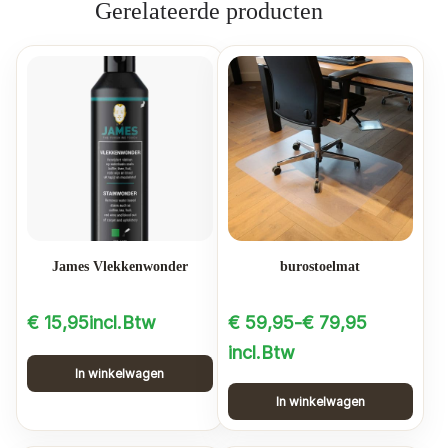
Gerelateerde producten
James Vlekkenwonder
burostoelmat
€
15,95
incl.Btw
€
59,95
-
€
79,95
Prijsklasse:
incl.Btw
In winkelwagen
€ 59,95
In winkelwagen
tot
Dit
€ 79,95