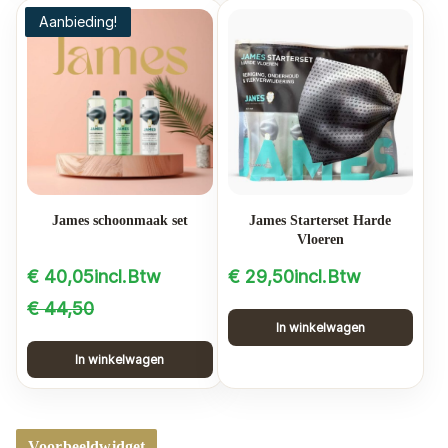
product
Aanbieding!
heeft
meerdere
variaties.
Deze
optie
kan
gekozen
worden
James schoonmaak set
James Starterset Harde
op
Vloeren
de
€
40,05
incl.Btw
€
29,50
incl.Btw
productpagina
Oorspronkelijke
Huidige
€
44,50
In winkelwagen
prijs
prijs
In winkelwagen
was:
is:
€ 44,50.
€ 40,05.
Voorbeeldwidget