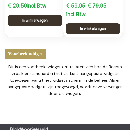
€
29,50
incl.Btw
€
59,95
-
€
79,95
Prijsklasse:
incl.Btw
In winkelwagen
€ 59,95
In winkelwagen
tot
Dit
€ 79,95
product
heeft
Voorbeeldwidget
meerdere
variaties.
Dit is een voorbeeld widget om te laten zien hoe de Rechts
Deze
zijbalk er standaard uitziet. Je kunt aangepaste widgets
toevoegen vanuit het widgets scherm in de beheer. Als er
optie
aangepaste widgets zijn toegevoegd, wordt deze vervangen
kan
door die widgets.
gekozen
worden
op
de
productpagina
BlokWoonWereld