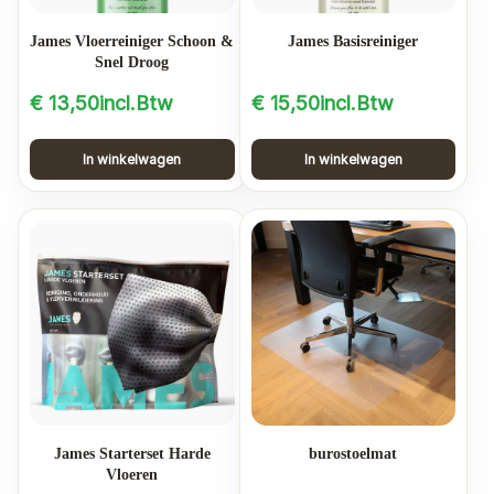
James Vloerreiniger Schoon &
James Basisreiniger
Snel Droog
€
13,50
incl.Btw
€
15,50
incl.Btw
In winkelwagen
In winkelwagen
James Starterset Harde
burostoelmat
Vloeren