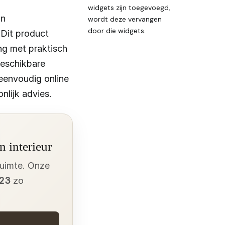
widgets zijn toegevoegd,
an
wordt deze vervangen
door die widgets.
Dit product
ing met praktisch
beschikbare
eenvoudig online
lijk advies.
n interieur
ruimte. Onze
923
zo