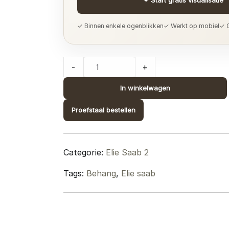
✓ Binnen enkele ogenblikken
✓ Werkt op mobiel
✓ G
Elie
-
+
Saab
2;
In winkelwagen
design
Proefstaal bestellen
Z34923
quantity
Categorie:
Elie Saab 2
Tags:
Behang
,
Elie saab