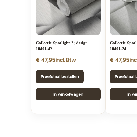
Collectie Spotlight 2; design
Collectie Spotl
10401-47
10401-24
€
47,95
incl.Btw
€
47,95
in
Proefstaal bestellen
Proefstaal 
In winkelwagen
In w