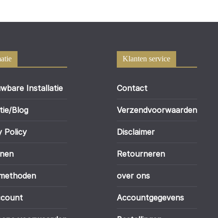
atie
Klanten service
wbare Installatie
Contact
tie/Blog
Verzendvoorwaarden
y Policy
Disclaimer
enen
Retourneren
lmethoden
over ons
ccount
Accountgegevens