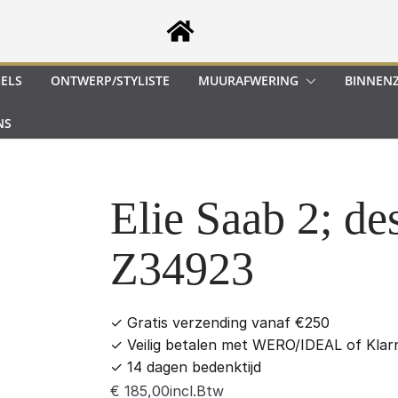
GELS
ONTWERP/STYLISTE
MUURAFWERING
BINNEN
NS
Elie Saab 2; de
Z34923
✓
Gratis verzending vanaf €250
✓
Veilig betalen met WERO/IDEAL of Klar
✓
14 dagen bedenktijd
incl.Btw
€
185,00