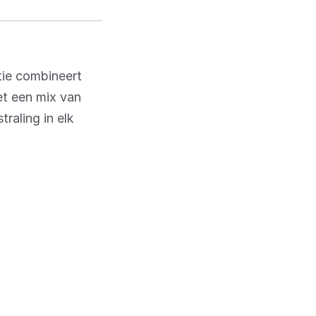
tie combineert
et een mix van
raling in elk