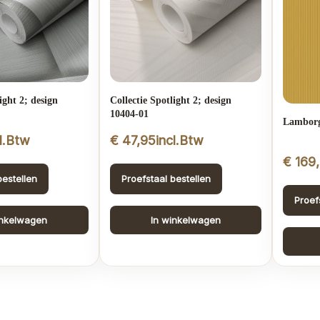
ight 2; design
Collectie Spotlight 2; design
10404-01
Lamborg
cl.Btw
€
47,95
incl.Btw
€
169
bestellen
Proefstaal bestellen
Proef
inkelwagen
In winkelwagen