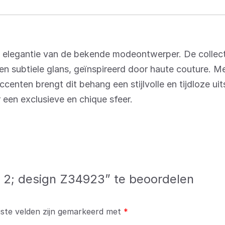
n elegantie van de bekende modeontwerper. De collec
een subtiele glans, geïnspireerd door haute couture. M
enten brengt dit behang een stijlvolle en tijdloze uitst
r een exclusieve en chique sfeer.
 2; design Z34923” te beoordelen
iste velden zijn gemarkeerd met
*