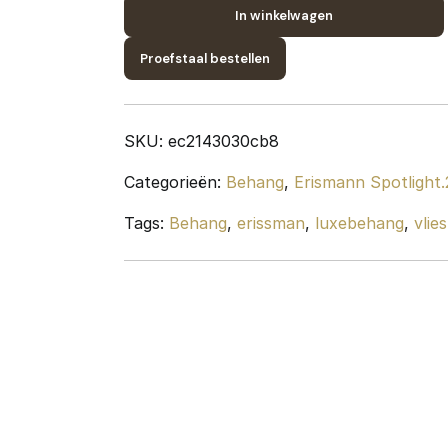
2;
In winkelwagen
design
Proefstaal bestellen
10401-
24
quantity
SKU:
ec2143030cb8
Categorieën:
Behang
,
Erismann Spotlight.
Tags:
Behang
,
erissman
,
luxebehang
,
vlie