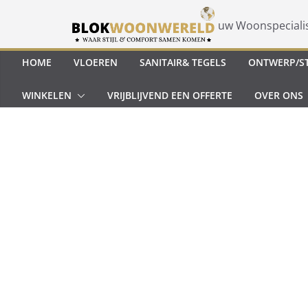
Ga
naar
uw Woonspeciali
de
inhoud
HOME
VLOEREN
SANITAIR& TEGELS
ONTWERP/ST
WINKELEN
VRIJBLIJVEND EEN OFFERTE
OVER ONS