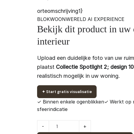
orteomschrijving1}
BLOKWOONWERELD AI EXPERIENCE
Bekijk dit product in uw
interieur
Upload een duidelijke foto van uw ruim
plaatst
Collectie Spotlight 2; design 1
realistisch mogelijk in uw woning.
✦
Start gratis visualisatie
✓ Binnen enkele ogenblikken
✓ Werkt op 
sfeerindicatie
Collectie
-
+
Spotlight