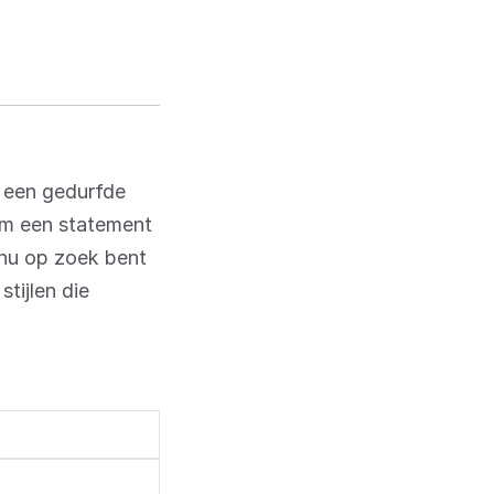
t een gedurfde
om een statement
 nu op zoek bent
tijlen die