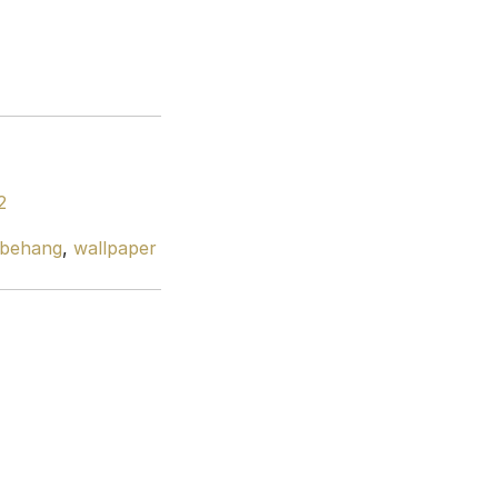
2
sbehang
,
wallpaper