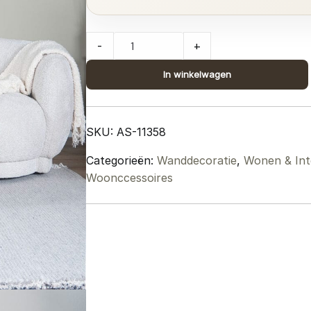
Wandplank
-
+
Pure
Mangohout
In winkelwagen
40
cm
quantity
SKU:
AS-11358
Categorieën:
Wanddecoratie
,
Wonen & Int
Woonccessoires