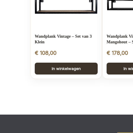
Wandplank Vintage – Set van 3
Wandplank Vi
Klein
Mangohout – S
€
108,00
€
178,00
In winkelwagen
In w