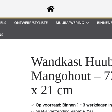
GELS
ONTWERP/STYLISTE
MUURAFWERING
BINNEN
NS
Wandkast Huub
Mangohout – 7
x 21 cm
✓
Op voorraad: Binnen 1 - 3 werkdagen in 
✓
Gratis verzending vanaf €250