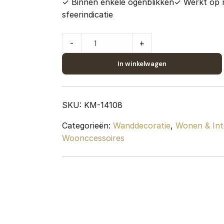
✓ Binnen enkele ogenblikken
✓ Werkt op 
sfeerindicatie
Wandkast
-
+
Huub
Zwart
In winkelwagen
Mangohout
-
73
SKU:
KM-14108
x
Categorieën:
Wanddecoratie
,
Wonen & Int
73
Woonccessoires
x
21
cm
quantity