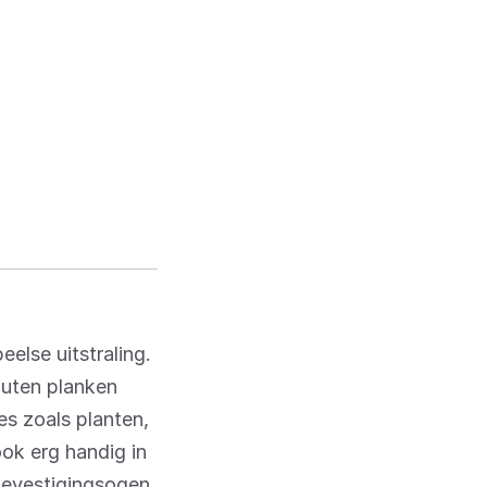
else uitstraling.
outen planken
es zoals planten,
ook erg handig in
bevestigingsogen