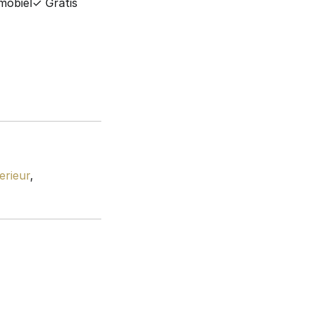
mobiel
✓ Gratis
erieur
,