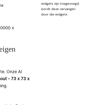
widgets zijn toegevoegd,
na
wordt deze vervangen
door die widgets.
00000 x
 eigen
te. Onze AI
ut - 73 x 73 x
ing.