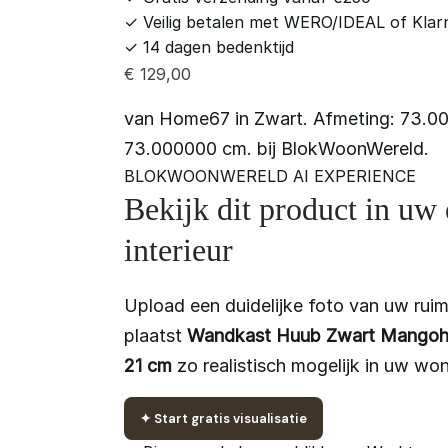
✓
Veilig betalen met WERO/IDEAL of Klar
✓
14 dagen bedenktijd
€
129,00
van Home67 in Zwart. Afmeting: 73.0
73.000000 cm. bij BlokWoonWereld.
BLOKWOONWERELD AI EXPERIENCE
Bekijk dit product in uw
interieur
Upload een duidelijke foto van uw ruim
plaatst
Wandkast Huub Zwart Mangoho
21 cm
zo realistisch mogelijk in uw won
✦
Start gratis visualisatie