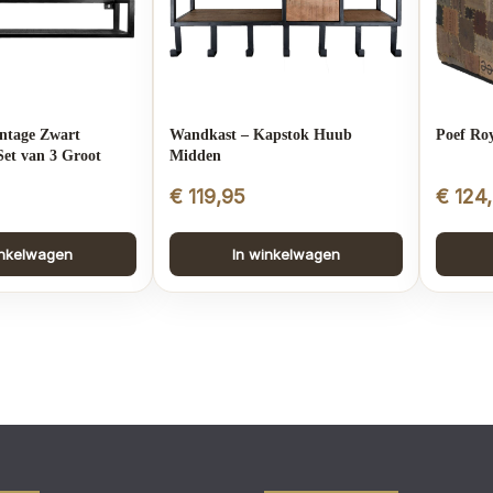
ntage Zwart
Wandkast – Kapstok Huub
Poef Roy
et van 3 Groot
Midden
€
119,95
€
124
inkelwagen
In winkelwagen