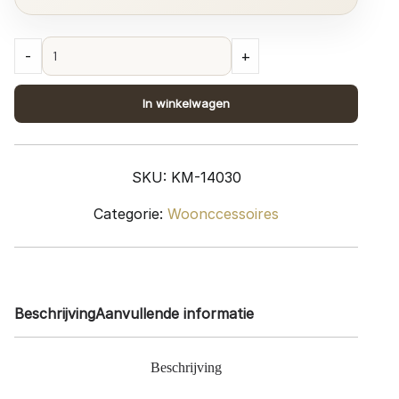
Plantenbak
-
+
Faab
84
In winkelwagen
cm
quantity
SKU:
KM-14030
Categorie:
Woonccessoires
Beschrijving
Aanvullende informatie
Beschrijving