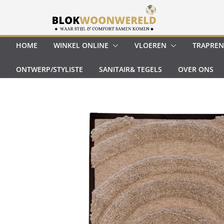
Ga
naar
de
inhoud
HOME
WINKEL ONLINE
VLOEREN
TRAPREN
ONTWERP/STYLISTE
SANITAIR& TEGELS
OVER ONS