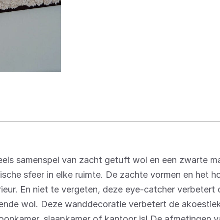
ls samenspel van zacht getuft wol en een zwarte ma
ische sfeer in elke ruimte. De zachte vormen en het h
rieur. En niet te vergeten, deze eye-catcher verbetert
erende wol. Deze wanddecoratie verbetert de akoestie
 woonkamer, slaapkamer of kantoor is! De afmetingen va