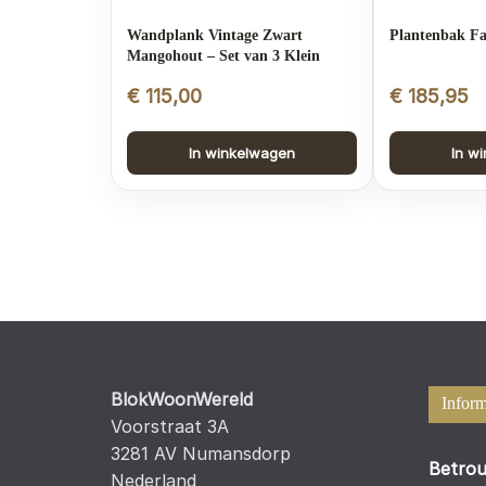
Wandplank Vintage Zwart
Plantenbak Fa
Mangohout – Set van 3 Klein
€
115,00
€
185,95
In winkelwagen
In w
BlokWoonWereld
Inform
Voorstraat 3A
3281 AV Numansdorp
Betrou
Nederland