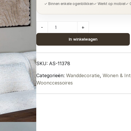
✓ Binnen enkele ogenblikken
✓ Werkt op mobiel
✓ G
Wanddecoratie
-
+
Demi
-
In winkelwagen
Wool
Hanging
70
SKU:
AS-11378
x
Categorieën:
Wanddecoratie
,
Wonen & Int
100
Woonccessoires
cm
quantity