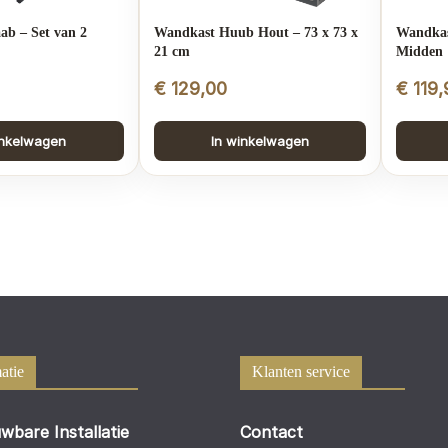
ab – Set van 2
Wandkast Huub Hout – 73 x 73 x
Wandkas
21 cm
Midden
€
129,00
€
119,
inkelwagen
In winkelwagen
atie
Klanten service
wbare Installatie
Contact