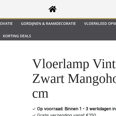
OVATIE
GORDIJNEN & RAAMDECORATIE
VLOERKLEED OP
KORTING DEALS
Vloerlamp Vint
Zwart Mangoho
cm
✓
Op voorraad: Binnen 1 - 3 werkdagen in 
✓
Gratis verzending vanaf €250