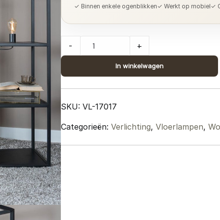
✓ Binnen enkele ogenblikken
✓ Werkt op mobiel
✓ G
Vloerlamp
-
+
Vintage
Zwart
In winkelwagen
Mangohout
160
cm
SKU:
VL-17017
quantity
Categorieën:
Verlichting
,
Vloerlampen
,
Wo