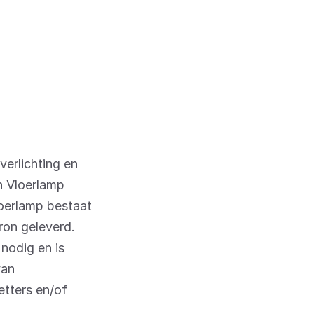
verlichting en
n Vloerlamp
loerlamp bestaat
ron geleverd.
nodig en is
van
tters en/of