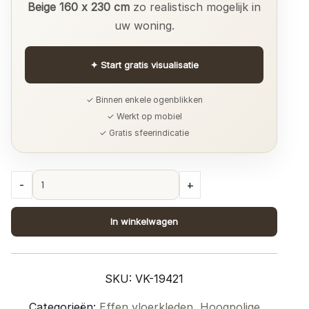
Beige 160 x 230 cm
zo realistisch mogelijk in
uw woning.
✦
Start gratis visualisatie
✓ Binnen enkele ogenblikken
✓ Werkt op mobiel
✓ Gratis sfeerindicatie
Vloerkleed
-
+
Nieuw
Zeeland
In winkelwagen
Beige
160
x
SKU:
VK-19421
230
cm
Categorieën:
Effen vloerkleden
,
Hoogpolige