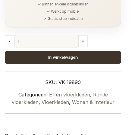
✓ Binnen enkele ogenblikken
✓ Werkt op mobiel
✓ Gratis sfeerindicatie
Vloerkleed
-
+
Morbido
Zand
In winkelwagen
-
Rond
ø200
SKU:
VK-19890
cm
quantity
Categorieën:
Effen vloerkleden
,
Ronde
vloerkleden
,
Vloerkleden
,
Wonen & Interieur