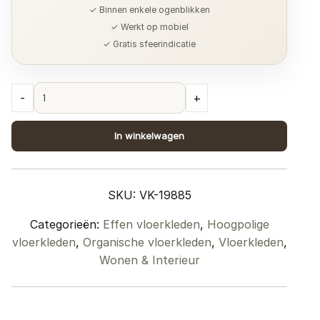
✓ Binnen enkele ogenblikken
✓ Werkt op mobiel
✓ Gratis sfeerindicatie
Vloerkleed
-
+
Morbido
Zand
In winkelwagen
-
Organisch
200
SKU:
VK-19885
x
280
Categorieën:
Effen vloerkleden
,
Hoogpolige
cm
vloerkleden
,
Organische vloerkleden
,
Vloerkleden
,
quantity
Wonen & Interieur