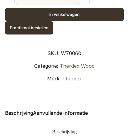
Wood
eiken
In winkelwagen
fineer
vloer
Proefstaal bestellen
–
W70060
quantity
SKU:
W70060
Categorie:
Therdex Wood
Merk:
Therdex
Beschrijving
Aanvullende informatie
Beschrijving