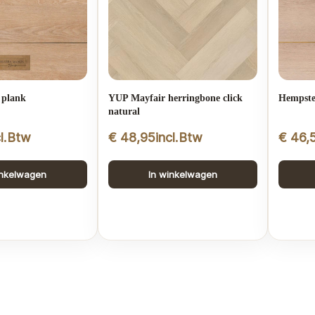
 plank
YUP Mayfair herringbone click
Hempste
natural
cl.Btw
€
48,95
incl.Btw
€
46,
inkelwagen
In winkelwagen