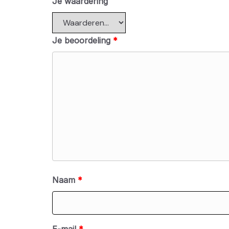
Je waardering
Je beoordeling
*
Naam
*