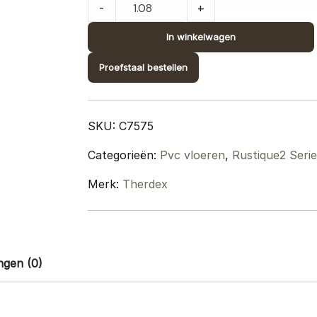
Therdex
-
+
Rustique²
Click
In winkelwagen
Visgraat
Proefstaal bestellen
C7575
quantity
SKU:
C7575
Categorieën:
Pvc vloeren
,
Rustique2 Serie
Merk:
Therdex
ngen (0)