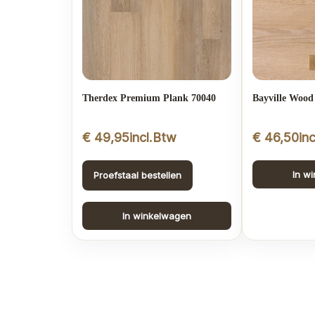
Therdex Premium Plank 70040
Bayville Wood
€
49,95
incl.Btw
€
46,50
in
In w
Proefstaal bestellen
In winkelwagen