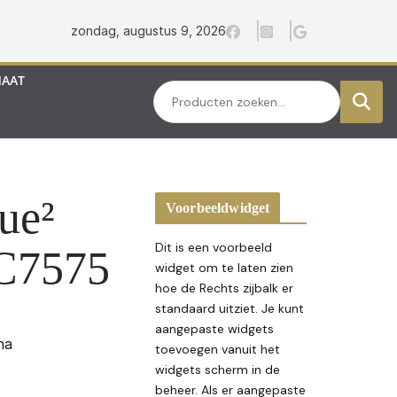
zondag, augustus 9, 2026
MAAT
Zoeken
ue²
Voorbeeldwidget
Dit is een voorbeeld
 C7575
widget om te laten zien
hoe de Rechts zijbalk er
standaard uitziet. Je kunt
aangepaste widgets
na
toevoegen vanuit het
widgets scherm in de
beheer. Als er aangepaste