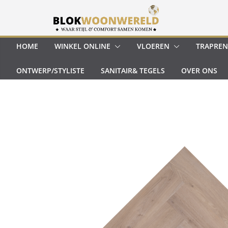
Ga
naar
de
inhoud
HOME
WINKEL ONLINE
VLOEREN
TRAPREN
ONTWERP/STYLISTE
SANITAIR& TEGELS
OVER ONS