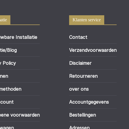
atie
Klanten service
wbare Installatie
Contact
tie/Blog
Verzendvoorwaarden
y Policy
Disclaimer
enen
Retourneren
lmethoden
over ons
ccount
Accountgegevens
eene voorwaarden
Bestellingen
lwagen
Adressen