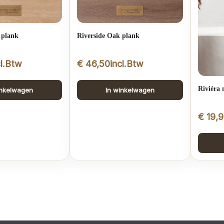
 plank
Riverside Oak plank
cl.Btw
€
46,50
incl.Btw
Riviéra 
inkelwagen
In winkelwagen
€
19,9