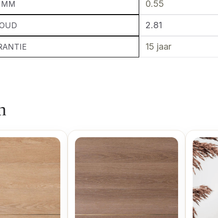
0.55
G MM
2.81
HOUD
15 jaar
RANTIE
n