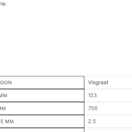
ie.
Visgraat
ROON
153
 MM
756
MM
2.5
TE MM