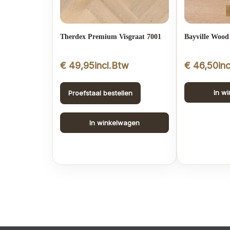
Therdex Premium Visgraat 7001
Bayville Wood
€
49,95
incl.Btw
€
46,50
in
In w
Proefstaal bestellen
In winkelwagen