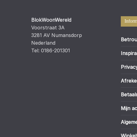
BlokWoonWereld
Inform
Voorstraat 3A
3281 AV Numansdorp
Betrou
Nederland
Tel: 0186-201301
Inspira
Privac
Afrek
Betaa
Mijn a
Algem
Winke