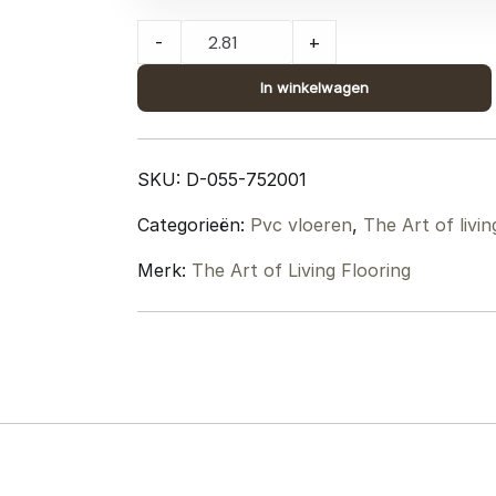
The
-
+
Art
of
In winkelwagen
Living
Rustique
Natural
SKU:
D-055-752001
Visgraat
Categorieën:
Pvc vloeren
,
The Art of livin
quantity
Merk:
The Art of Living Flooring