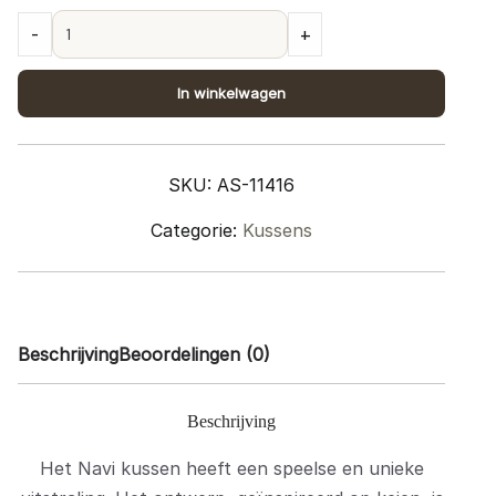
Kussen
-
+
Navi
Naturel
In winkelwagen
45
x
45
SKU:
AS-11416
cm
quantity
Categorie:
Kussens
Beschrijving
Beoordelingen (0)
Beschrijving
Het Navi kussen heeft een speelse en unieke