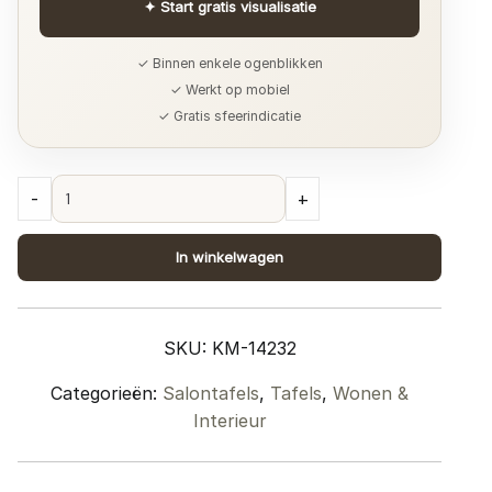
✦
Start gratis visualisatie
✓ Binnen enkele ogenblikken
✓ Werkt op mobiel
✓ Gratis sfeerindicatie
Salontafel
-
+
Zina
107
In winkelwagen
x
80
cm
SKU:
KM-14232
-
Espresso
Categorieën:
Salontafels
,
Tafels
,
Wonen &
Mangohout
Interieur
quantity