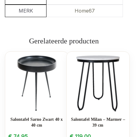
MERK
Home67
Gerelateerde producten
Salontafel Milan – Marmer –
Salontafel Sarno Zwart 40 x
39 cm
40 cm
€
119,00
€
74,95