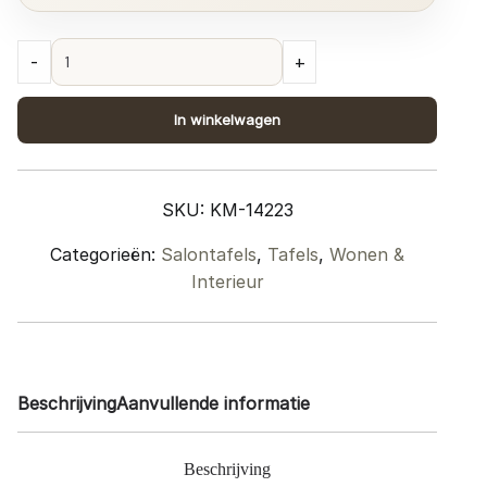
Salontafel
-
+
Tias
ø70
In winkelwagen
cm
-
Espresso
SKU:
KM-14223
Mangohout
quantity
Categorieën:
Salontafels
,
Tafels
,
Wonen &
Interieur
Beschrijving
Aanvullende informatie
Beschrijving