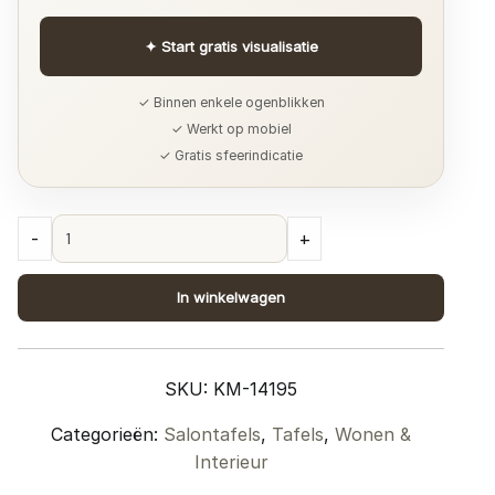
✦
Start gratis visualisatie
✓ Binnen enkele ogenblikken
✓ Werkt op mobiel
✓ Gratis sfeerindicatie
Salontafel
-
+
Manon
Bruin
In winkelwagen
80
x
50
SKU:
KM-14195
cm
quantity
Categorieën:
Salontafels
,
Tafels
,
Wonen &
Interieur