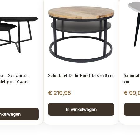
ra – Set van 2 –
Salontafel Delhi Rond 43 x ø70 cm
Salontaf
feltjes – Zwart
cm
€
219,95
€
99,
In winkelwagen
inkelwagen