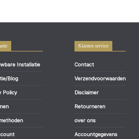
atie
Klanten service
wbare Installatie
Contact
tie/Blog
Verzendvoorwaarden
y Policy
Disclaimer
enen
Retourneren
lmethoden
over ons
ccount
Accountgegevens