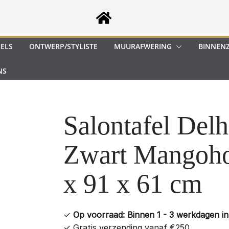
GELS
ONTWERP/STYLISTE
MUURAFWERING
BINNEN
NS
Salontafel Delh
Zwart Mangoho
x 91 x 61 cm
✓
Op voorraad: Binnen 1 - 3 werkdagen in 
✓
Gratis verzending vanaf €250