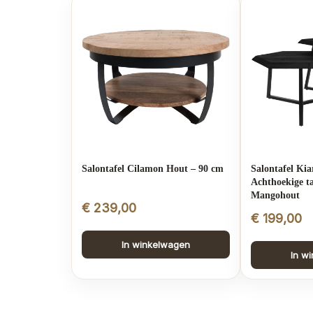
Salontafel Cilamon Hout – 90 cm
Salontafel Kia
Achthoekige ta
Mangohout
€
239,00
€
199,00
In winkelwagen
In w