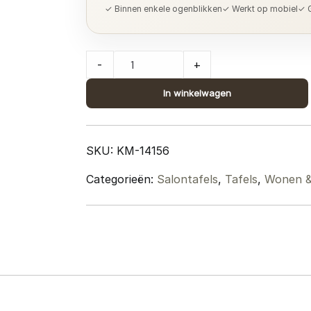
✓ Binnen enkele ogenblikken
✓ Werkt op mobiel
✓ G
Salontafel
-
+
Delhi
Zwart
In winkelwagen
Mangohout
42
x
SKU:
KM-14156
91
Categorieën:
Salontafels
,
Tafels
,
Wonen & 
x
61
cm
quantity