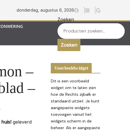
donderdag, augustus 6, 2026
Zoeken
ZONWERING
Zoeken
amon –
Voorbeeldwidget
Dit is een voorbeeld
blad –
widget om te laten zien
hoe de Rechts zijbalk er
l
standaard uitziet. Je kunt
aangepaste widgets
toevoegen vanuit het
widgets scherm in de
huis!
geleverd
beheer. Als er aangepaste