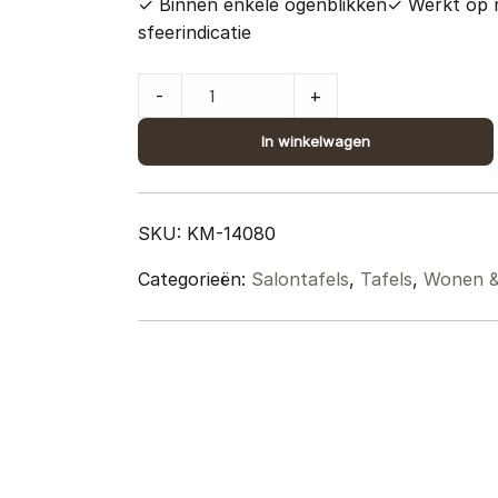
✓ Binnen enkele ogenblikken
✓ Werkt op 
sfeerindicatie
Salontafel
-
+
Cilamon
-
In winkelwagen
70
cm
-
SKU:
KM-14080
Zwart
Categorieën:
Salontafels
,
Tafels
,
Wonen & 
blad
-
Zwart
onderstel
quantity