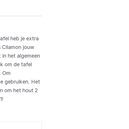
afel heb je extra
Is Cilamon jouw
 in het algemeen
k om de tafel
n. Om
te gebruiken. Het
an om het hout 2
1!