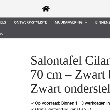
GELS
ONTWERP/STYLISTE
MUURAFWERING
BINNEN
NS
Salontafel Cil
70 cm – Zwart 
Zwart onderste
✓
Op voorraad: Binnen 1 - 3 werkdagen in 
✓
Gratis verzending vanaf €250