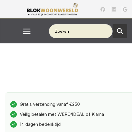
Ga
naar
de
inhoud
Gratis verzending vanaf €250
✓
Veilig betalen met WERO/IDEAL of Klarna
✓
14 dagen bedenktijd
✓