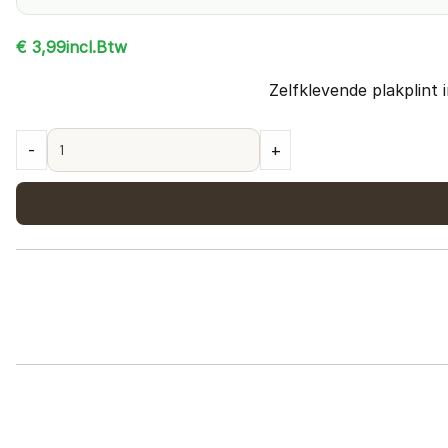
incl.Btw
€
3,99
Zelfklevende plakplint 
Plakplint
-
+
–
Grijs
Geborsteld
quantity