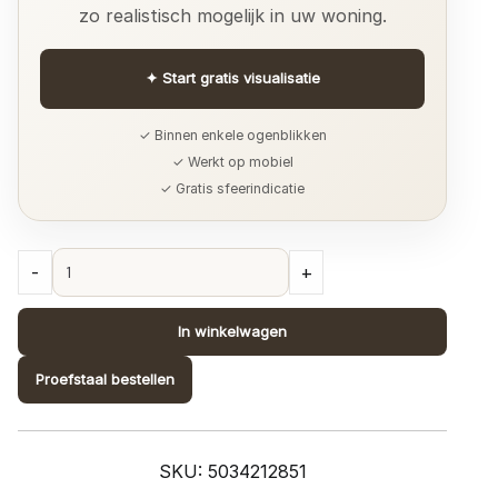
zo realistisch mogelijk in uw woning.
✦
Start gratis visualisatie
✓ Binnen enkele ogenblikken
✓ Werkt op mobiel
✓ Gratis sfeerindicatie
Lamborghini
-
+
3
design
In winkelwagen
Z12851
quantity
Proefstaal bestellen
SKU:
5034212851