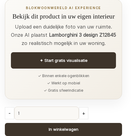
BLOKWOONWERELD AI EXPERIENCE
Bekijk dit product in uw eigen interieur
Upload een duidelijke foto van uw ruimte.
Onze AI plaatst
Lamborghini 3 design Z12845
zo realistisch mogelijk in uw woning.
✦
Start gratis visualisatie
✓ Binnen enkele ogenblikken
✓ Werkt op mobiel
✓ Gratis sfeerindicatie
Lamborghini
-
+
3
design
In winkelwagen
Z12845