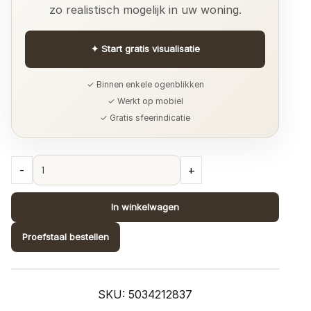
zo realistisch mogelijk in uw woning.
✦
Start gratis visualisatie
✓ Binnen enkele ogenblikken
✓ Werkt op mobiel
✓ Gratis sfeerindicatie
Lamborghini
-
+
3
design
In winkelwagen
Z12837
quantity
Proefstaal bestellen
SKU:
5034212837