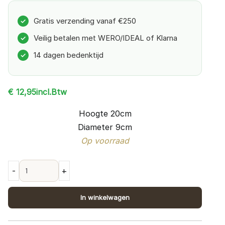
Gratis verzending vanaf €250
✓
Veilig betalen met WERO/IDEAL of Klarna
✓
14 dagen bedenktijd
✓
incl.Btw
€
12,95
Hoogte 20cm
Diameter 9cm
Op voorraad
Keramische
-
+
vaas
Ribbel
In winkelwagen
–
Zand