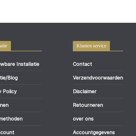
atie
Klanten service
wbare Installatie
Contact
tie/Blog
Verzendvoorwaarden
y Policy
Disclaimer
enen
Retourneren
lmethoden
over ons
ccount
Accountgegevens