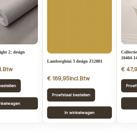
ight 2; design
Collecti
10404-1
Lamborghini 3 design Z12801
cl.Btw
€
47,
€
169,95
incl.Btw
bestellen
Proef
Proefstaal bestellen
inkelwagen
In winkelwagen