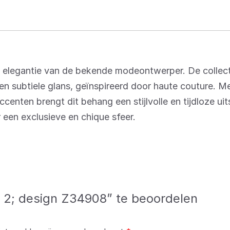
n elegantie van de bekende modeontwerper. De collec
een subtiele glans, geïnspireerd door haute couture. M
enten brengt dit behang een stijlvolle en tijdloze uitst
r een exclusieve en chique sfeer.
 2; design Z34908” te beoordelen