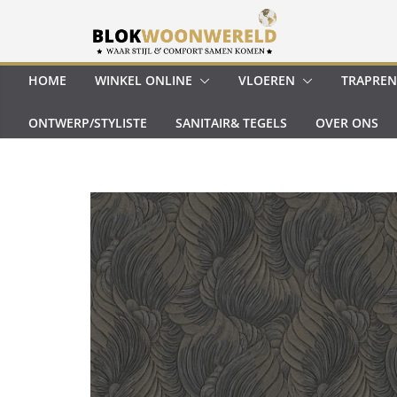
Ga
naar
de
inhoud
HOME
WINKEL ONLINE
VLOEREN
TRAPREN
ONTWERP/STYLISTE
SANITAIR& TEGELS
OVER ONS