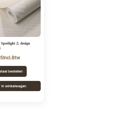
e Spotlight 2; design
4
95
incl.Btw
staal bestellen
In winkelwagen