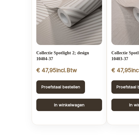
Collectie Spotlight 2; design
Collectie Spotl
10404-37
10403-37
€
47,95
incl.Btw
€
47,95
in
Proefstaal bestellen
Proefstaal 
In winkelwagen
In w