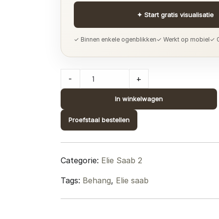
✦
Start gratis visualisatie
✓ Binnen enkele ogenblikken
✓ Werkt op mobiel
✓ G
Elie
-
+
Saab
2;
In winkelwagen
design
Proefstaal bestellen
Z34908
quantity
Categorie:
Elie Saab 2
Tags:
Behang
,
Elie saab