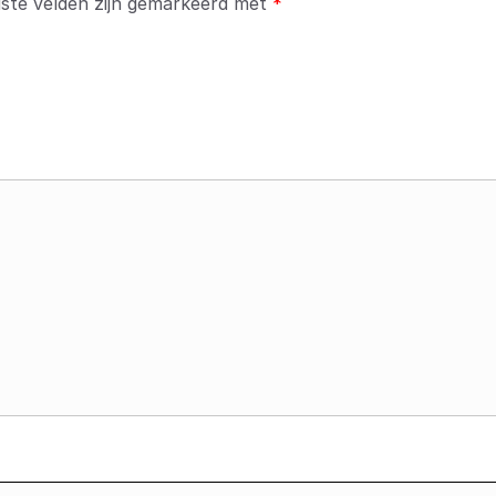
iste velden zijn gemarkeerd met
*