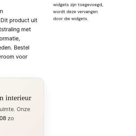
widgets zijn toegevoegd,
an
wordt deze vervangen
door die widgets.
it product uit
tstraling met
ormatie,
eden. Bestel
wroom voor
n interieur
ruimte. Onze
908
zo