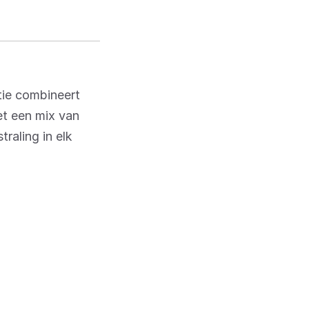
tie combineert
et een mix van
raling in elk