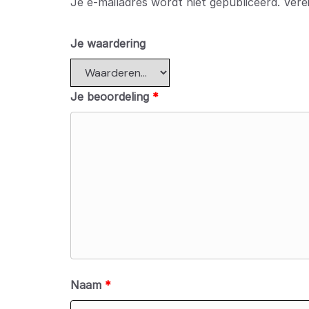
Je e-mailadres wordt niet gepubliceerd.
Vere
Je waardering
Je beoordeling
*
Naam
*