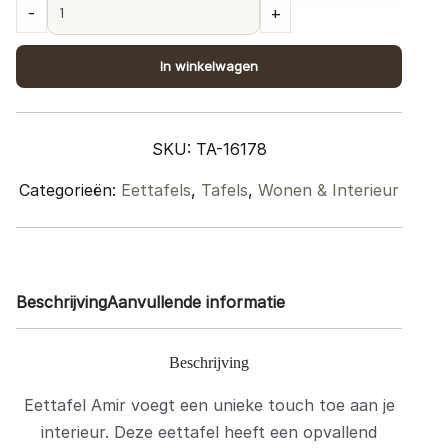
Eettafel
-
+
Amir
240
In winkelwagen
x
120
cm
SKU:
TA-16178
-
Mangohout
Categorieën:
Eettafels
,
Tafels
,
Wonen & Interieur
Nature
Smooth
quantity
Beschrijving
Aanvullende informatie
Beschrijving
Eettafel Amir voegt een unieke touch toe aan je
interieur. Deze eettafel heeft een opvallend