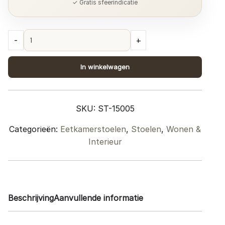
✓ Gratis sfeerindicatie
Eetkamerstoel
-
+
Toronto
Army
In winkelwagen
Green
quantity
SKU:
ST-15005
Categorieën:
Eetkamerstoelen
,
Stoelen
,
Wonen &
Interieur
Beschrijving
Aanvullende informatie