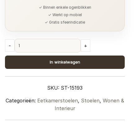
✓ Binnen enkele ogenblikken
✓ Werkt op mobiel
✓ Gratis sfeerindicatie
Eetkamerstoel
-
+
Fenna
-
In winkelwagen
Bouclé
-
Naturel
SKU:
ST-15193
quantity
Categorieën:
Eetkamerstoelen
,
Stoelen
,
Wonen &
Interieur