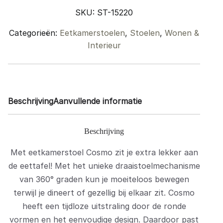
Brown
SKU:
ST-15220
quantity
Categorieën:
Eetkamerstoelen
,
Stoelen
,
Wonen &
Interieur
Beschrijving
Aanvullende informatie
Beschrijving
Met eetkamerstoel Cosmo zit je extra lekker aan
de eettafel! Met het unieke draaistoelmechanisme
van 360° graden kun je moeiteloos bewegen
terwijl je dineert of gezellig bij elkaar zit. Cosmo
heeft een tijdloze uitstraling door de ronde
vormen en het eenvoudige design. Daardoor past