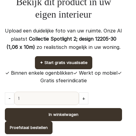
Bekijk dit product in uw
eigen interieur
Upload een duidelijke foto van uw ruimte. Onze AI
plaatst
Collectie Spotlight 2; design 12205-30
(1,06 x 10m)
zo realistisch mogelijk in uw woning.
✦
Start gratis visualisatie
✓ Binnen enkele ogenblikken
✓ Werkt op mobiel
✓
Gratis sfeerindicatie
Collectie
-
+
Spotlight
2;
In winkelwagen
design
12205-
Proefstaal bestellen
30