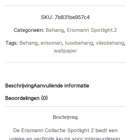
(1,06
x
SKU:
7b831be957c4
10m)
quantity
Categorieën:
Behang
,
Erismann Spotlight.2
Tags:
Behang
,
erissman
,
luxebehang
,
vliesbehang
,
wallpaper
Beschrijving
Aanvullende informatie
Beoordelingen (0)
Beschrijving
De Erismann Collectie Spotlight 2 biedt een
unieke en verfijnde keuze voor interieurdesign,