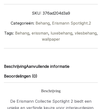
quantity
SKU:
376ad204d3a9
Categorieën:
Behang
,
Erismann Spotlight.2
Tags:
Behang
,
erissman
,
luxebehang
,
vliesbehang
,
wallpaper
Beschrijving
Aanvullende informatie
Beoordelingen (0)
Beschrijving
De Erismann Collectie Spotlight 2 biedt een
unieke en verfijnde keuze voor interieurdesign,