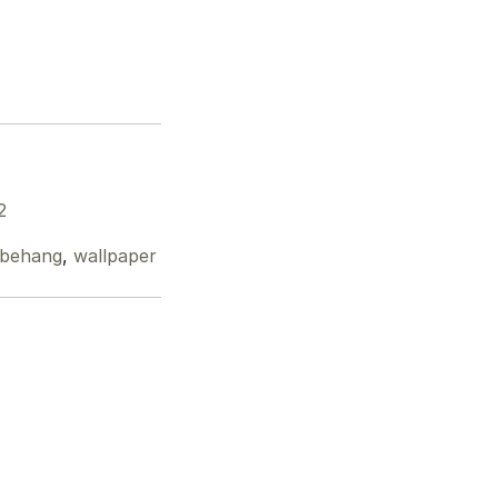
2
sbehang
,
wallpaper