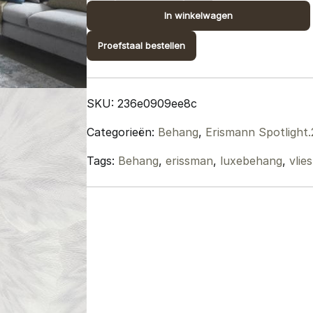
2;
In winkelwagen
design
Proefstaal bestellen
10402-
01
quantity
SKU:
236e0909ee8c
Categorieën:
Behang
,
Erismann Spotlight.
Tags:
Behang
,
erissman
,
luxebehang
,
vlie