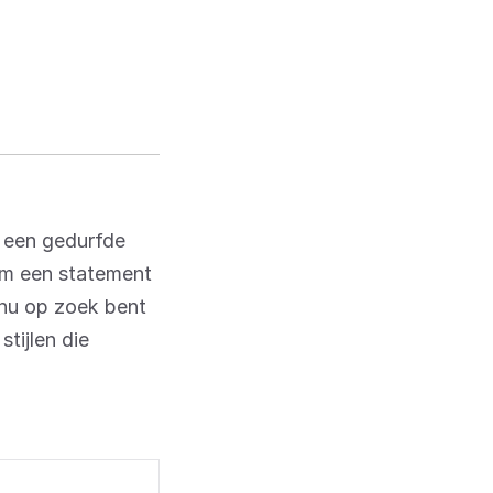
t een gedurfde
om een statement
 nu op zoek bent
tijlen die