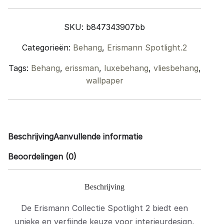
quantity
SKU:
b847343907bb
Categorieën:
Behang
,
Erismann Spotlight.2
Tags:
Behang
,
erissman
,
luxebehang
,
vliesbehang
,
wallpaper
Beschrijving
Aanvullende informatie
Beoordelingen (0)
Beschrijving
De Erismann Collectie Spotlight 2 biedt een
unieke en verfijnde keuze voor interieurdesign,