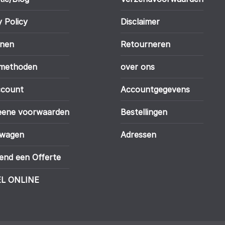
y Policy
Disclaimer
enen
Retourneren
lmethoden
over ons
ccount
Accountgegevens
eene voorwaarden
Bestellingen
lwagen
Adressen
jvend een Offerte
L ONLINE