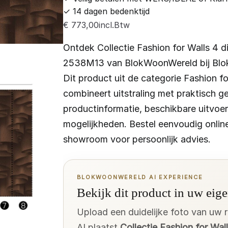
✓
14 dagen bedenktijd
incl.Btw
€
773,00
Ontdek Collectie Fashion for Walls 4 di
2538M13 van BlokWoonWereld bij Bl
Dit product uit de categorie Fashion fo
combineert uitstraling met praktisch ge
productinformatie, beschikbare uitvoe
mogelijkheden. Bestel eenvoudig onli
showroom voor persoonlijk advies.
BLOKWOONWERELD AI EXPERIENCE
Bekijk dit product in uw eige
Upload een duidelijke foto van uw 
AI plaatst
Collectie Fashion for Wall