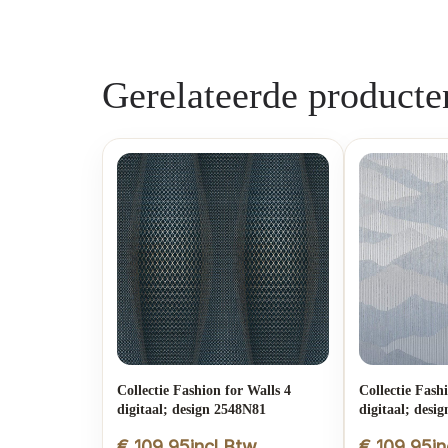
Gerelateerde producte
Collectie Fashion for Walls 4
Collectie Fash
digitaal; design 2548N81
digitaal; desi
€
109,95
incl.Btw
€
109,95
i