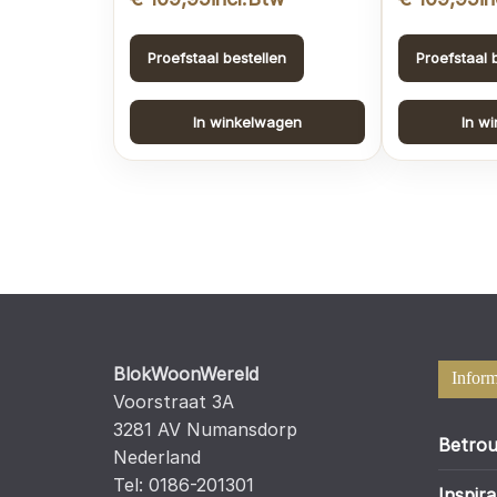
Proefstaal bestellen
Proefstaal 
In winkelwagen
In w
BlokWoonWereld
Inform
Voorstraat 3A
3281 AV Numansdorp
Betrou
Nederland
Tel: 0186-201301
Inspira