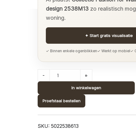
design 2538M13
zo realistisch moge
woning.
✦
Start gratis visualisatie
✓ Binnen enkele ogenblikken
✓ Werkt op mobiel
✓ G
Collectie
-
+
Fashion
for
In winkelwagen
Walls
Proefstaal bestellen
4
digitaal;
design
2538M13
SKU:
5022538613
quantity