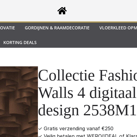
OVATIE
GORDIJNEN & RAAMDECORATIE
VLOERKLEED OP
KORTING DEALS
Collectie Fashi
Walls 4 digitaal
design 2538M
✓
Gratis verzending vanaf €250
✓
Veilig betalen met WERO/IDEAL of Klar