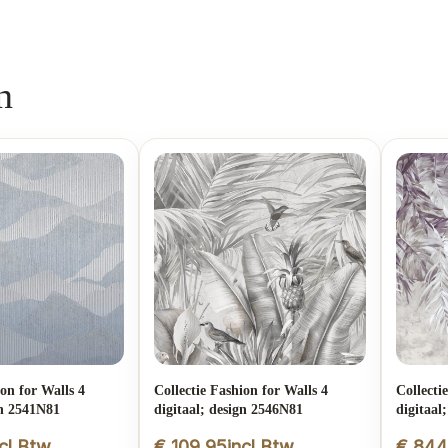
n
ion for Walls 4
Collectie Fashion for Walls 4
Collecti
gn 2541N81
digitaal; design 2546N81
digitaal
ncl.Btw
€
109,95
incl.Btw
€
844