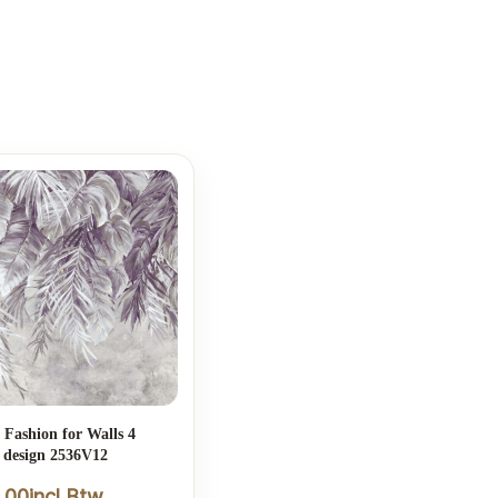
e Fashion for Walls 4
; design 2536V12
,00
incl.Btw