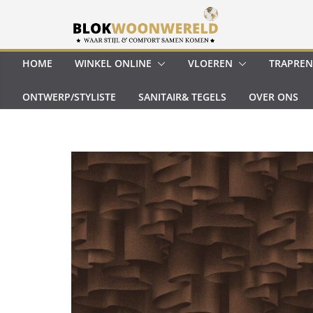
Ga
naar
de
inhoud
HOME
WINKEL ONLINE
VLOEREN
TRAPREN
ONTWERP/STYLISTE
SANITAIR& TEGELS
OVER ONS