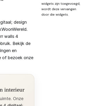
widgets zijn toegevoegd,
wordt deze vervangen
door die widgets.
gitaal; design
okWoonWereld.
rr walls 4
bruik. Bekijk de
ringen en
ne of bezoek onze
n interieur
ruimte. Onze
s 4 digitaal;