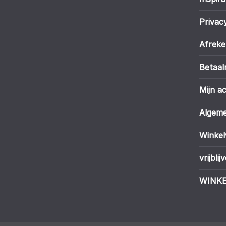
Privac
Afrek
Betaa
Mijn a
Algem
Winke
vrijbli
WINKE