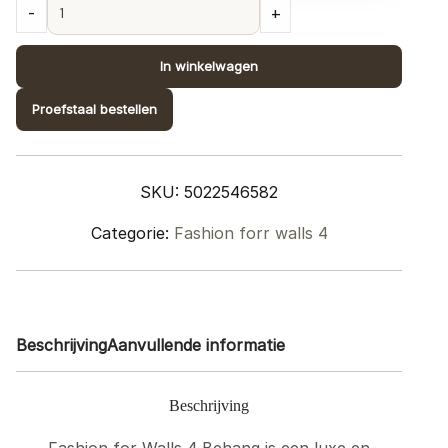
Collectie
-
+
Fashion
for
In winkelwagen
Walls
4
Proefstaal bestellen
digitaal;
design
2546N82
SKU:
5022546582
quantity
Categorie:
Fashion forr walls 4
Beschrijving
Aanvullende informatie
Beschrijving
Fashion for Walls 4 Behang is een luxe en