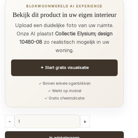
BLOKWOONWERELD AI EXPERIENCE
Bekijk dit product in uw eigen interieur
Upload een duidelijke foto van uw ruimte.
Onze AI plaatst
Collectie Elysium; design
10480-08
zo realistisch mogelijk in uw
woning.
✦
Start gratis visualisatie
✓ Binnen enkele ogenblikken
✓ Werkt op mobiel
✓ Gratis sfeerindicatie
Collectie
-
+
Elysium;
design
In winkelwagen