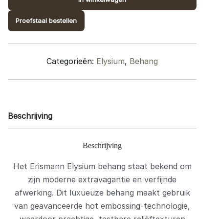
10480-
08
Proefstaal bestellen
quantity
Categorieën:
Elysium
,
Behang
Beschrijving
Beschrijving
Het Erismann Elysium behang staat bekend om
zijn moderne extravagantie en verfijnde
afwerking. Dit luxueuze behang maakt gebruik
van geavanceerde hot embossing-technologie,
waardoor prachtige, tastbare reliëftexturen