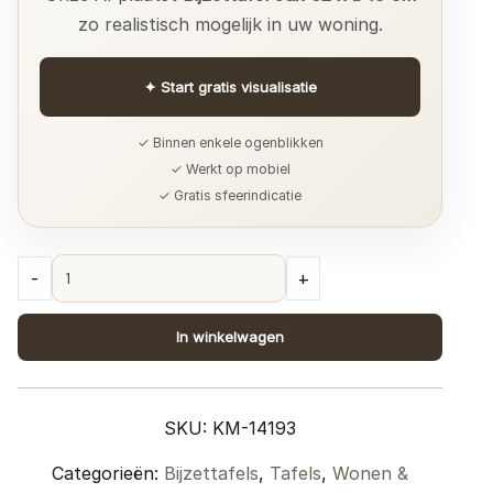
zo realistisch mogelijk in uw woning.
✦
Start gratis visualisatie
✓ Binnen enkele ogenblikken
✓ Werkt op mobiel
✓ Gratis sfeerindicatie
Bijzettafel
-
+
Jax
62
In winkelwagen
x
ø40
cm
SKU:
KM-14193
quantity
Categorieën:
Bijzettafels
,
Tafels
,
Wonen &