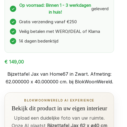
Op voorraad: Binnen 1 - 3 werkdagen
geleverd
✓
in huis!
Gratis verzending vanaf €250
✓
Veilig betalen met WERO/IDEAL of Klarna
✓
14 dagen bedenktijd
✓
€
149,00
Bijzettafel Jax van Home67 in Zwart. Afmeting:
62.000000 x 40.000000 cm. bij BlokWoonWereld.
BLOKWOONWERELD AI EXPERIENCE
Bekijk dit product in uw eigen interieur
Upload een duidelijke foto van uw ruimte.
Onze AI plaatst
Bijzettafel Jax 62 x ø40 cm